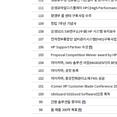
111
삼성모바일디스플레이 HPC(High Performanc
110
환경부 콜 센터 구축사업 수주
109
창립 7주년 기념사
108
삼성SDS SW연구소(수원) HP 시스템 유지보수
107
전자정부통합망 설비관리시스템(FMS)구축사업
106
HP Support Partner 수상
105
Proposal Competition Winner award by HP
104
아이커머, SMS 솔루션 사업(MAXIGENT)의 BP(Bu
103
아이커머, 공장 등록
102
아이커머, 중앙전파관리소에 FMS 공급
101
iComer VIP Customer Blade Conference 2
100
UbiGuard GS(Good Software)인증 획득
99
간판 솔루션을 찾아라.
98
올 매출 200억 목표