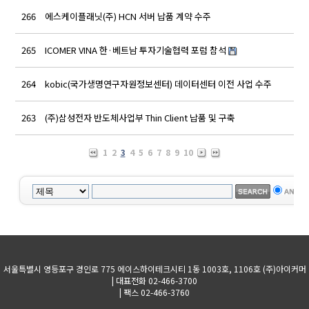
266
에스케이플래닛(주) HCN 서버 납품 계약 수주
a
265
ICOMER VINA 한·베트남 투자기술협력 포럼 참석
a
264
kobic(국가생명연구자원정보센터) 데이터센터 이전 사업 수주
a
263
(주)삼성전자 반도체사업부 Thin Client 납품 및 구축
a
1
2
3
4
5
6
7
8
9
10
서울특별시 영등포구 경인로 775 에이스하이테크시티 1동 1003호, 1106호 (주)아이커머
| 대표전화 02-466-3700
| 팩스 02-466-3760