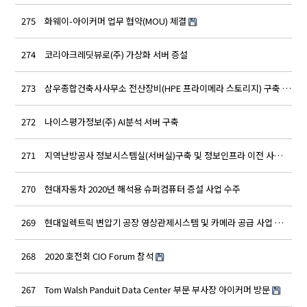
275
화웨이-아이커머 업무 협약(MOU) 체결
a
274
코리아크레딧뷰로(주) 가상화 서버 증설
a
273
삼우종합건축사사무소 전산장비(HPE 프라이메라 스토리지) 구축 …
a
272
나이스평가정보(주) AI분석 서버 구축
a
271
지역난방공사 정보시스템실(서버실)구축 및 정보인프라 이전 사…
a
270
현대자동차 2020년 해석용 슈퍼컴퓨터 증설 사업 수주
a
269
현대일렉트릭 변압기 공장 영상관제시스템 및 카메라 공급 사업 …
a
268
2020 호전회 CIO Forum 참석
a
267
Tom Walsh Panduit Data Center 부문 부사장 아이커머 방문
a