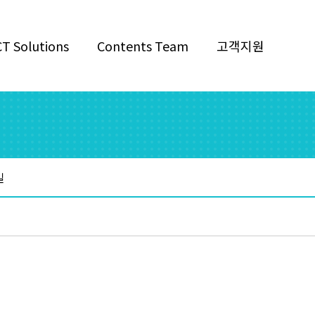
CT Solutions
Contents Team
고객지원
길