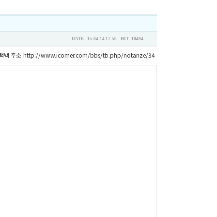
DATE : 15-04-14 17:50 HIT :10494
랙백 주소
http://www.icomer.com/bbs/tb.php/notarize/34