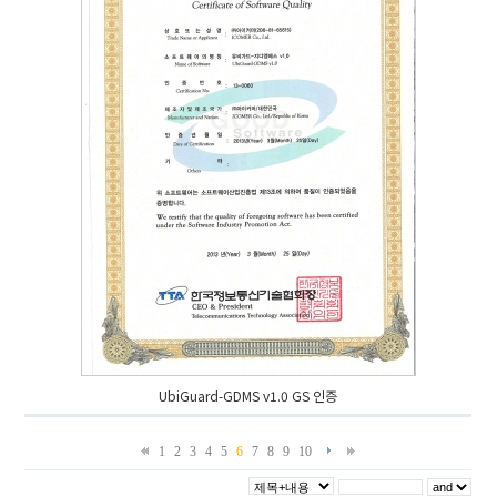
UbiGuard-GDMS v1.0 GS 인증
1
2
3
4
5
6
7
8
9
10